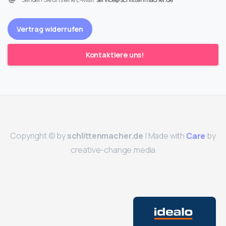
Vertrag widerrufen
Kontaktiere uns!
Copyright © by
schlittenmacher.de
| Made with
by
Care
creative-change.media