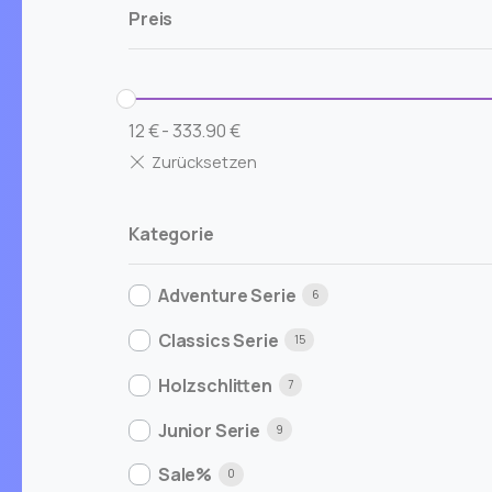
Preis
12
€
-
333.90
€
Kategorie
Adventure Serie
6
Classics Serie
15
Holzschlitten
7
Junior Serie
9
Sale%
0