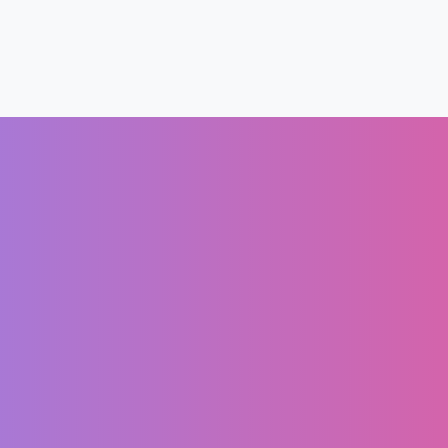
Rechtliches
Kundenbereich
I
AGB
Mein Account
DSGVO
Warenkorb
Impressum
Kasse
Widerrufsbelehrung
Shop
Barrierefreiheit