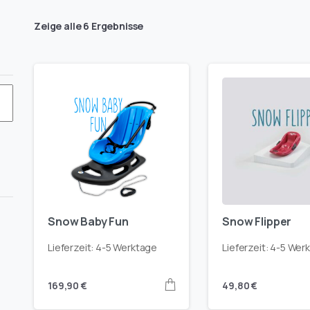
Zeige alle 6 Ergebnisse
en-
Snow Baby Fun
Snow Flipper
t
er
-
derfarbe-
Lieferzeit:
4-5 Werktage
Lieferzeit:
4-5 Wer
5-
onengelb-
169,90
€
49,80
€
hrazit