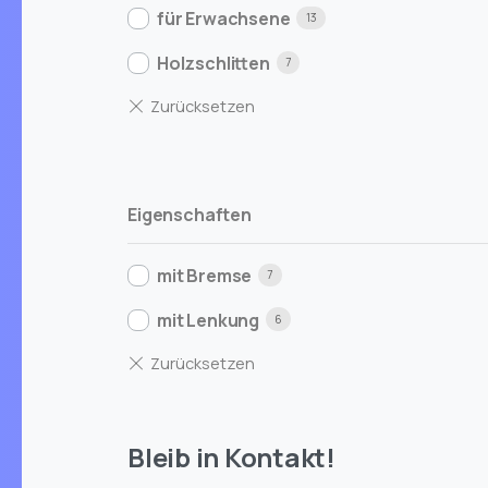
für Erwachsene
13
Holzschlitten
7
Eigenschaften
mit Bremse
7
mit Lenkung
6
Bleib in Kontakt!