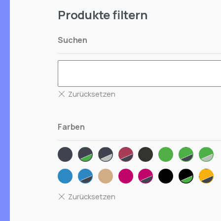
Produkte filtern
Suchen
Farben
anthrazit
anthrazit-
anthrazit-
berry-
grau-
gruen
gruen-
gru
gruen
silber
anthrazit
meliert
anthrazi
silb
iceblue
iceblue-
natur
pink
pink-
schwarz
schwarz
son
anthrazit
anthrazit
gruen
202
mel
ant