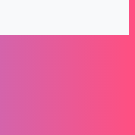
nformationen
Montag – Freitag von 8-16 Uhr
Senden Sie uns eine E-Mail:
service@schlittenmacher.de
Kontaktiere uns!