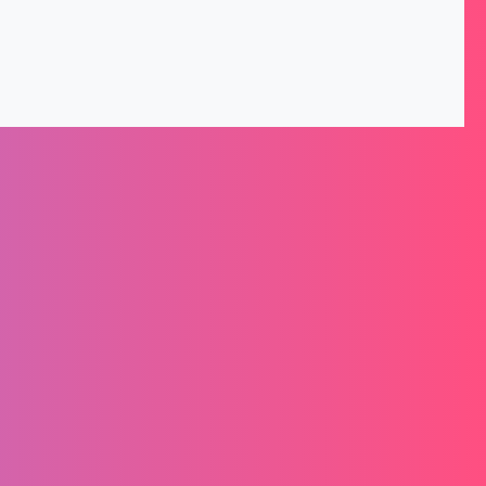
nformationen
Montag – Freitag von 8-16 Uhr
Senden Sie uns eine E-Mail:
service@schlittenmacher.de
Kontaktiere uns!