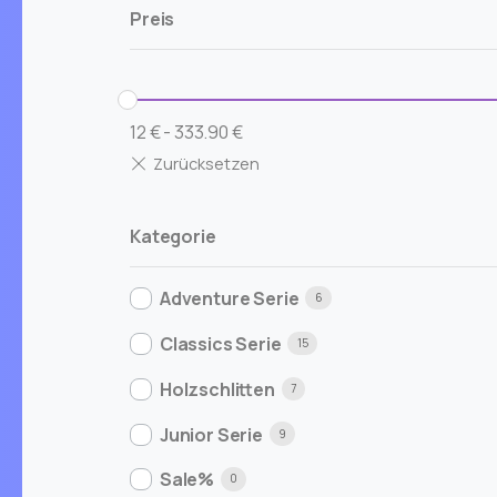
Preis
12
€
-
333.90
€
Kategorie
Adventure Serie
6
Classics Serie
15
Holzschlitten
7
Junior Serie
9
Sale%
0