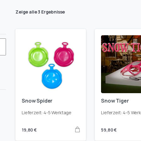
Zeige alle 3 Ergebnisse
en-
Snow Spider
Snow Tiger
t
er
-
derfarbe-
Lieferzeit:
4-5 Werktage
Lieferzeit:
4-5 Wer
5-
onengelb-
19,80
€
59,80
€
hrazit