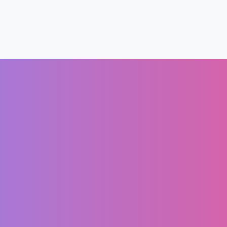
Rechtliches
Kundenbereich
I
AGB
Mein Account
DSGVO
Warenkorb
Impressum
Kasse
Widerrufsbelehrung
Shop
Barrierefreiheit