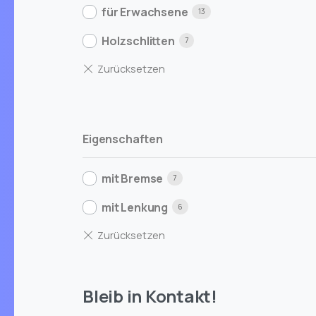
für Erwachsene
13
Holzschlitten
7
Eigenschaften
mit Bremse
7
mit Lenkung
6
Bleib in Kontakt!