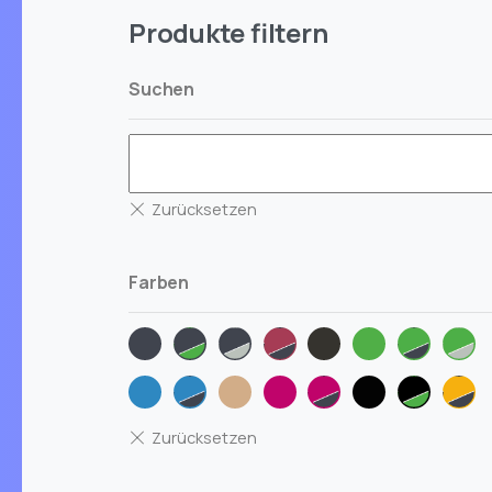
Produkte filtern
Suchen
Farben
anthrazit
anthrazit-
anthrazit-
berry-
grau-
gruen
gruen-
gru
gruen
silber
anthrazit
meliert
anthrazi
silb
iceblue
iceblue-
natur
pink
pink-
schwarz
schwarz
son
anthrazit
anthrazit
gruen
202
mel
ant