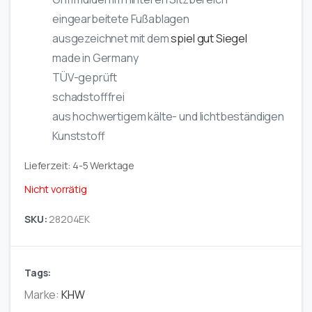
eingearbeitete Fußablagen
ausgezeichnet mit dem
spiel gut Siegel
made in Germany
TÜV-geprüft
schadstofffrei
aus hochwertigem kälte- und lichtbeständigen
Kunststoff
Lieferzeit:
4-5 Werktage
Nicht vorrätig
SKU:
28204EK
Tags:
Marke:
KHW