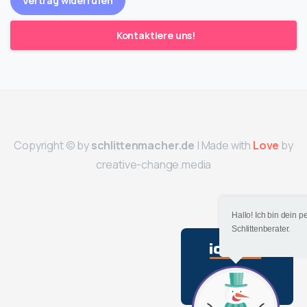
Vertrag widerrufen
Kontaktiere uns!
Copyright © by
schlittenmacher.de
| Made with
Care
by
creative-change.media
Hallo! Ich bin dein p
Schlittenberater.