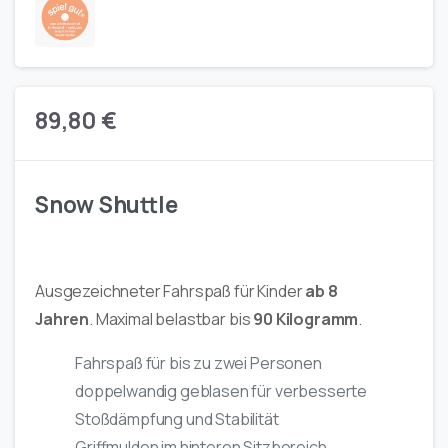
89,80
€
Snow Shuttle
Ausgezeichneter Fahrspaß
für Kinder
ab 8
Jahren
. Maximal belastbar bis
9
0 Kilogramm
.
Fahrspaß für bis zu zwei Personen
doppelwandig geblasen für verbesserte
Stoßdämpfung und Stabilität
Griffmulden im hinteren Sitzbereich