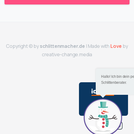
Copyright © by
schlittenmacher.de
| Made with
by
Love
creative-change.media
Hallo! Ich bin dein p
Schlittenberater.