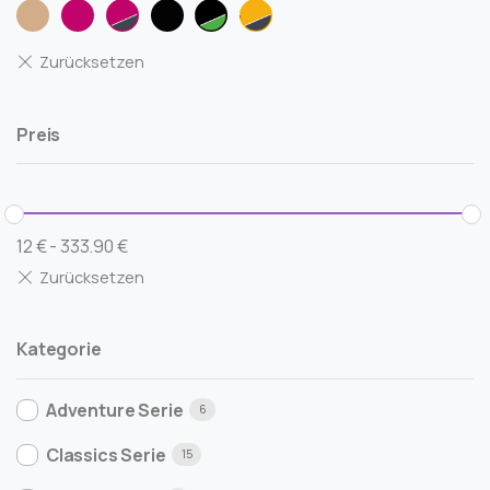
natur
pink
pink-
schwarz
schwarz-
sonderfarbe-
anthrazit
gruen
2025-
melonengelb-
anthrazit
Preis
12
€
-
333.90
€
Kategorie
Adventure Serie
6
Classics Serie
15