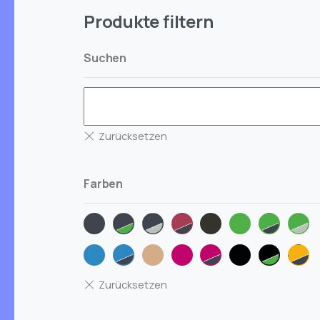
Produkte filtern
Suchen
Farben
anthrazit
anthrazit-
anthrazit-
berry-
grau-
gruen
gruen-
gru
gruen
silber
anthrazit
meliert
anthrazi
silb
iceblue
iceblue-
natur
pink
pink-
schwarz
schwarz
son
anthrazit
anthrazit
gruen
202
mel
ant