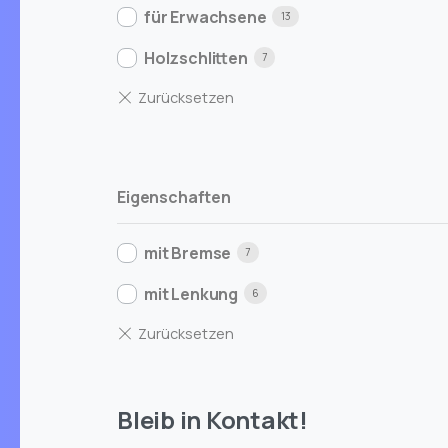
für Erwachsene
13
Holzschlitten
7
Eigenschaften
mit Bremse
7
mit Lenkung
6
Bleib in Kontakt!