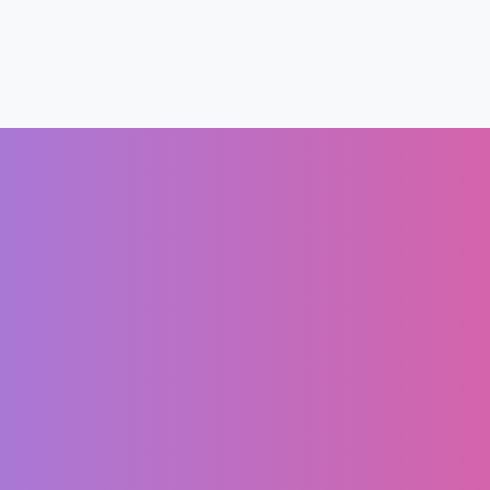
Rechtliches
Kundenbereich
I
AGB
Mein Account
DSGVO
Warenkorb
Impressum
Kasse
Widerrufsbelehrung
Shop
Barrierefreiheit