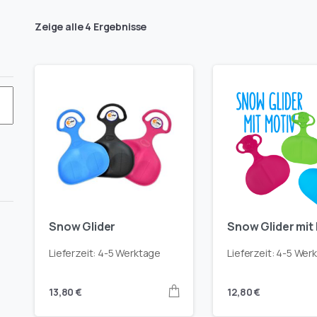
Zeige alle 4 Ergebnisse
en-
Snow Glider
Snow Glider mit
t
er
-
derfarbe-
Lieferzeit:
4-5 Werktage
Lieferzeit:
4-5 Wer
5-
onengelb-
13,80
€
12,80
€
hrazit