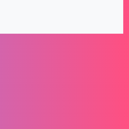
nformationen
Montag – Freitag von 8-16 Uhr
Senden Sie uns eine E-Mail:
service@schlittenmacher.de
Kontaktiere uns!