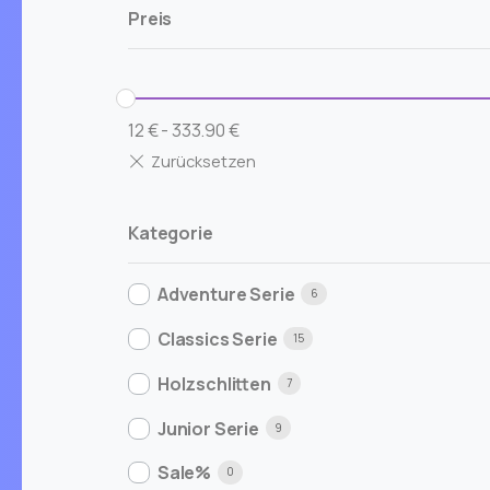
Preis
12
€
-
333.90
€
Kategorie
Adventure Serie
6
Classics Serie
15
Holzschlitten
7
Junior Serie
9
Sale%
0