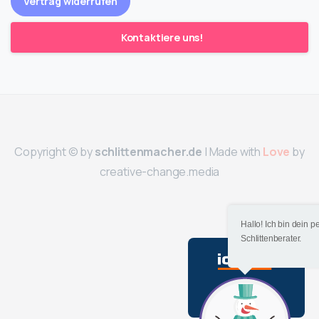
Vertrag widerrufen
Kontaktiere uns!
Copyright © by
schlittenmacher.de
| Made with
Love
by
creative-change.media
Hallo! Ich bin dein p
Schlittenberater.