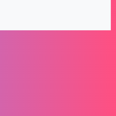
nformationen
Montag – Freitag von 8-16 Uhr
Senden Sie uns eine E-Mail:
service@schlittenmacher.de
Kontaktiere uns!