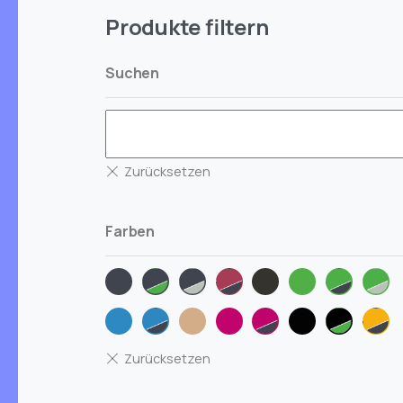
Produkte filtern
Suchen
Farben
anthrazit
anthrazit-
anthrazit-
berry-
grau-
gruen
gruen-
gru
gruen
silber
anthrazit
meliert
anthrazi
silb
iceblue
iceblue-
natur
pink
pink-
schwarz
schwarz
son
anthrazit
anthrazit
gruen
202
mel
ant