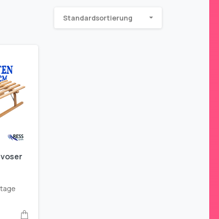
Standardsortierung
avoser
ktage