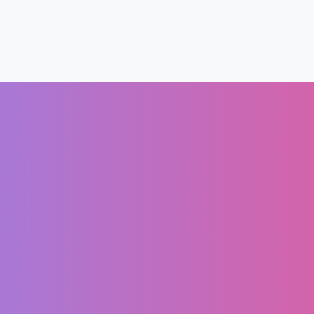
Rechtliches
Kundenbereich
I
AGB
Mein Account
DSGVO
Warenkorb
Impressum
Kasse
Widerrufsbelehrung
Shop
Barrierefreiheit