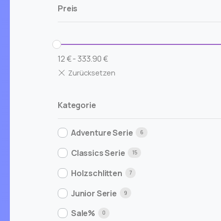
Preis
12
€
-
333.90
€
Kategorie
Adventure Serie
6
Classics Serie
15
Holzschlitten
7
Junior Serie
9
Sale%
0