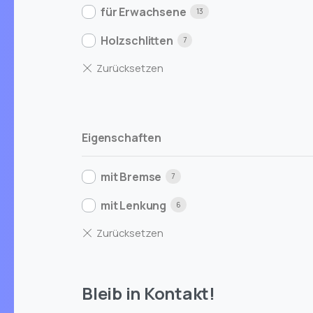
für Erwachsene
13
Holzschlitten
7
Eigenschaften
mit Bremse
7
mit Lenkung
6
Bleib in Kontakt!