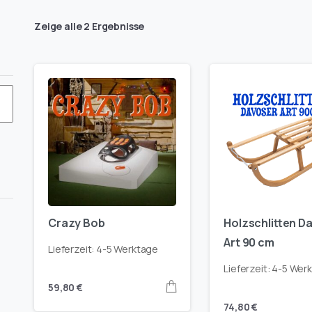
Zeige alle 2 Ergebnisse
en-
Crazy Bob
Holzschlitten D
t
er
Art 90 cm
-
derfarbe-
Lieferzeit:
4-5 Werktage
5-
Lieferzeit:
4-5 Wer
onengelb-
59,80
€
hrazit
74,80
€